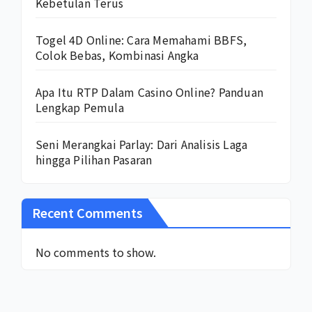
Kebetulan Terus
Togel 4D Online: Cara Memahami BBFS,
Colok Bebas, Kombinasi Angka
Apa Itu RTP Dalam Casino Online? Panduan
Lengkap Pemula
Seni Merangkai Parlay: Dari Analisis Laga
hingga Pilihan Pasaran
Recent Comments
No comments to show.