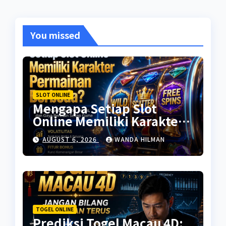
You missed
SLOT ONLINE
Mengapa Setiap Slot
Online Memiliki Karakter
Permainan Berbeda?
AUGUST 6, 2026
WANDA HILMAN
TOGEL ONLINE
Prediksi Togel Macau 4D: