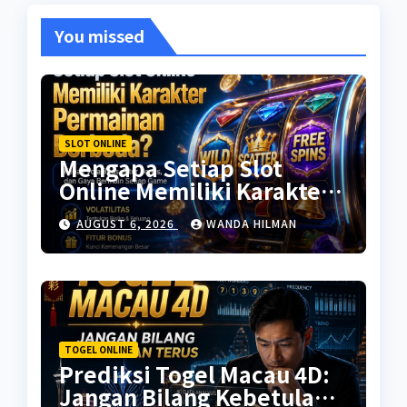
You missed
SLOT ONLINE
Mengapa Setiap Slot
Online Memiliki Karakter
Permainan Berbeda?
AUGUST 6, 2026
WANDA HILMAN
TOGEL ONLINE
Prediksi Togel Macau 4D:
Jangan Bilang Kebetulan