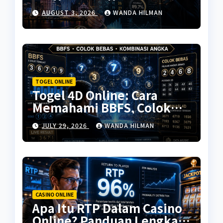
Terus
AUGUST 3, 2026
WANDA HILMAN
TOGEL ONLINE
Togel 4D Online: Cara
Memahami BBFS, Colok
Bebas, Kombinasi Angka
JULY 29, 2026
WANDA HILMAN
CASINO ONLINE
Apa Itu RTP Dalam Casino
Online? Panduan Lengkap