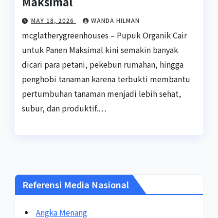
Maksimal
MAY 18, 2026
WANDA HILMAN
mcglatherygreenhouses – Pupuk Organik Cair
untuk Panen Maksimal kini semakin banyak
dicari para petani, pekebun rumahan, hingga
penghobi tanaman karena terbukti membantu
pertumbuhan tanaman menjadi lebih sehat,
subur, dan produktif.…
Referensi Media Nasional
Angka Menang