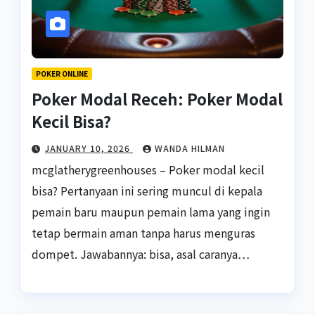
POKER ONLINE
Poker Modal Receh: Poker Modal
Kecil Bisa?
JANUARY 10, 2026
WANDA HILMAN
mcglatherygreenhouses – Poker modal kecil
bisa? Pertanyaan ini sering muncul di kepala
pemain baru maupun pemain lama yang ingin
tetap bermain aman tanpa harus menguras
dompet. Jawabannya: bisa, asal caranya…