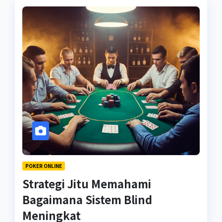
POKER ONLINE
Strategi Jitu Memahami
Bagaimana Sistem Blind
Meningkat