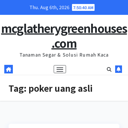
Skip
Thu. Aug 6th, 2026
7:50:41 AM
to
content
mcglatherygreenhouses
.com
Tanaman Segar & Solusi Rumah Kaca
Tag:
poker uang asli