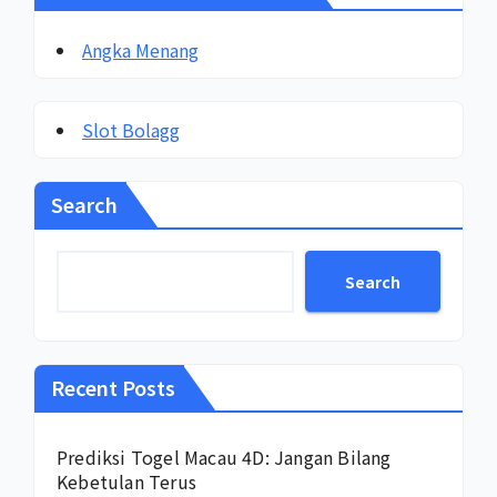
Angka Menang
Slot Bolagg
Search
Search
Recent Posts
Prediksi Togel Macau 4D: Jangan Bilang
Kebetulan Terus