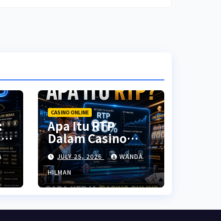
CASINO ONLINE
:
Apa Itu RTP
i
Dalam Casino
Online? Panduan
A
JULY 25, 2026
WANDA
si
Lengkap Pemula
HILMAN