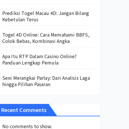
Prediksi Togel Macau 4D: Jangan Bilang
Kebetulan Terus
Togel 4D Online: Cara Memahami BBFS,
Colok Bebas, Kombinasi Angka
Apa Itu RTP Dalam Casino Online?
Panduan Lengkap Pemula
Seni Merangkai Parlay: Dari Analisis Laga
hingga Pilihan Pasaran
Recent Comments
No comments to show.