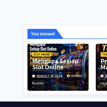
You missed
SLOT ONLINE
TOG
Mengapa Setiap
Pr
Slot Online
Ma
Memiliki Karakter
Bi
AUGUST 6, 2026
WANDA
A
Permainan
Te
Berbeda?
HILMAN
HIL