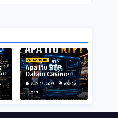
CASINO ONLINE
:
Apa Itu RTP
i
Dalam Casino
Online? Panduan
A
JULY 25, 2026
WANDA
si
Lengkap Pemula
HILMAN