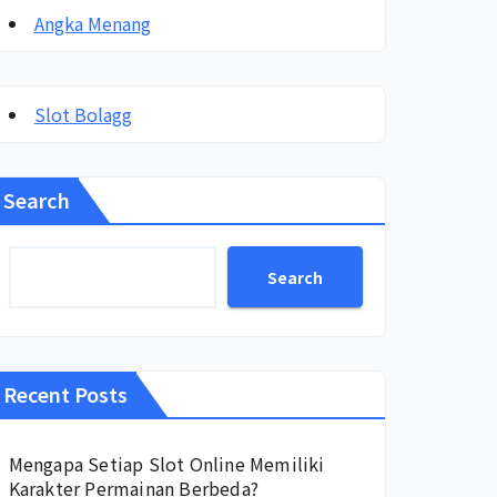
Angka Menang
Slot Bolagg
Search
Search
Recent Posts
Mengapa Setiap Slot Online Memiliki
Karakter Permainan Berbeda?