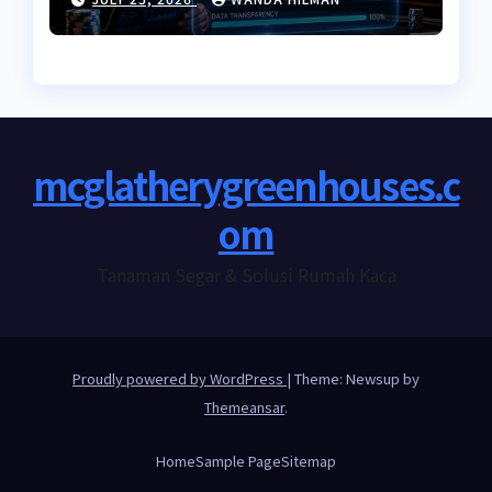
mcglatherygreenhouses.c
om
Tanaman Segar & Solusi Rumah Kaca
Proudly powered by WordPress
|
Theme: Newsup by
Themeansar
.
Home
Sample Page
Sitemap