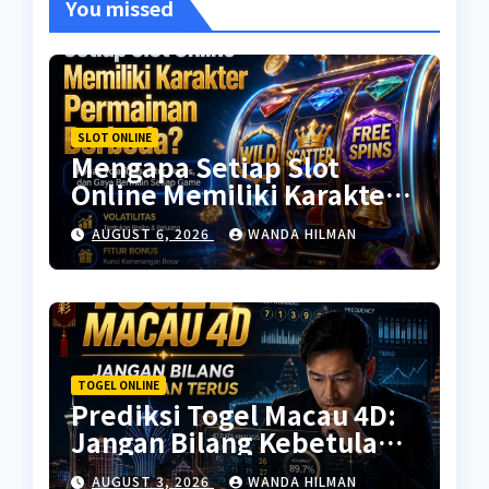
You missed
SLOT ONLINE
Mengapa Setiap Slot
Online Memiliki Karakter
Permainan Berbeda?
AUGUST 6, 2026
WANDA HILMAN
TOGEL ONLINE
Prediksi Togel Macau 4D:
Jangan Bilang Kebetulan
Terus
AUGUST 3, 2026
WANDA HILMAN