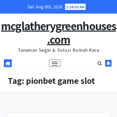
Skip
Sat. Aug 8th, 2026
1:24:03 AM
to
content
mcglatherygreenhouses
.com
Tanaman Segar & Solusi Rumah Kaca
Tag:
pionbet game slot