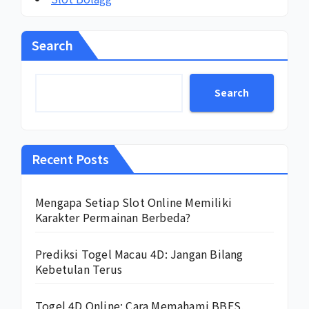
Search
Search
Recent Posts
Mengapa Setiap Slot Online Memiliki
Karakter Permainan Berbeda?
Prediksi Togel Macau 4D: Jangan Bilang
Kebetulan Terus
Togel 4D Online: Cara Memahami BBFS,