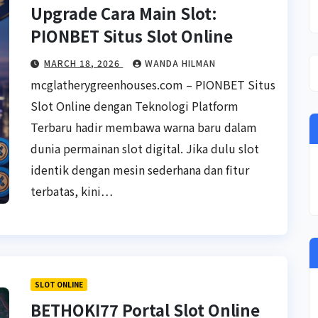
Upgrade Cara Main Slot:
PIONBET Situs Slot Online
MARCH 18, 2026
WANDA HILMAN
mcglatherygreenhouses.com – PIONBET Situs
Slot Online dengan Teknologi Platform
Terbaru hadir membawa warna baru dalam
dunia permainan slot digital. Jika dulu slot
identik dengan mesin sederhana dan fitur
terbatas, kini…
SLOT ONLINE
BETHOKI77 Portal Slot Online