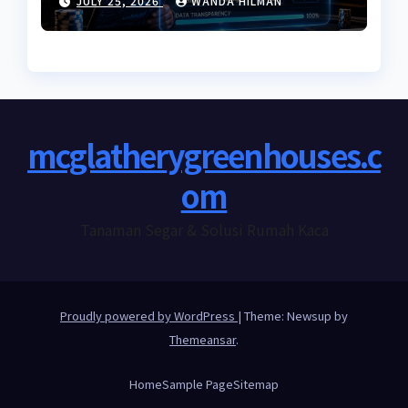
JULY 25, 2026
WANDA HILMAN
mcglatherygreenhouses.c
om
Tanaman Segar & Solusi Rumah Kaca
Proudly powered by WordPress
|
Theme: Newsup by
Themeansar
.
Home
Sample Page
Sitemap