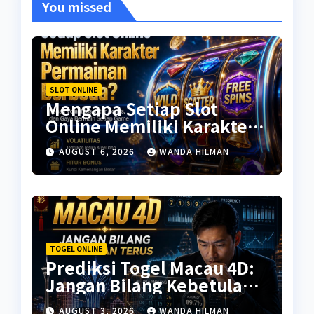
You missed
SLOT ONLINE
Mengapa Setiap Slot
Online Memiliki Karakter
Permainan Berbeda?
AUGUST 6, 2026
WANDA HILMAN
TOGEL ONLINE
Prediksi Togel Macau 4D:
Jangan Bilang Kebetulan
Terus
AUGUST 3, 2026
WANDA HILMAN