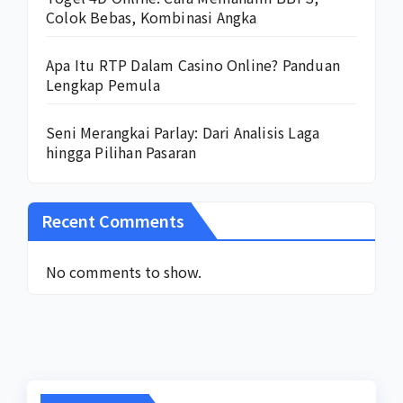
Colok Bebas, Kombinasi Angka
Apa Itu RTP Dalam Casino Online? Panduan
Lengkap Pemula
Seni Merangkai Parlay: Dari Analisis Laga
hingga Pilihan Pasaran
Recent Comments
No comments to show.