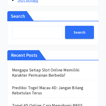
Search
Search
Recent Posts
Mengapa Setiap Slot Online Memiliki
Karakter Permainan Berbeda?
Prediksi Togel Macau 4D: Jangan Bilang
Kebetulan Terus
Togel 4D Online: Cara Memahami BBFS,