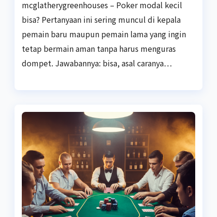
mcglatherygreenhouses – Poker modal kecil
bisa? Pertanyaan ini sering muncul di kepala
pemain baru maupun pemain lama yang ingin
tetap bermain aman tanpa harus menguras
dompet. Jawabannya: bisa, asal caranya…