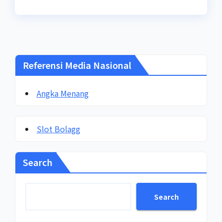
Referensi Media Nasional
Angka Menang
Slot Bolagg
Search
Search