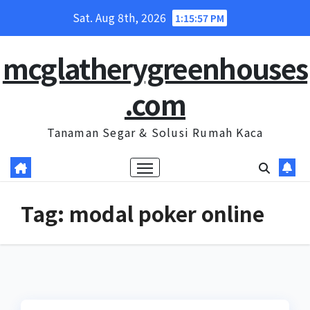
Skip
Sat. Aug 8th, 2026
1:15:57 PM
to
content
mcglatherygreenhouses
.com
Tanaman Segar & Solusi Rumah Kaca
Tag:
modal poker online