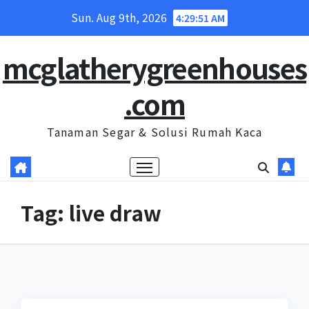
Skip
Sun. Aug 9th, 2026
4:29:51 AM
to
content
mcglatherygreenhouses
.com
Tanaman Segar & Solusi Rumah Kaca
Tag:
live draw