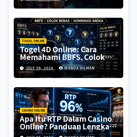
TOGEL ONLINE
Togel 4D Online: Cara
Memahami BBFS, Colok
Bebas, Kombinasi Angka
JULY 29, 2026
WANDA HILMAN
CASINO ONLINE
Apa Itu RTP Dalam Casino
Online? Panduan Lengkap
Pemula