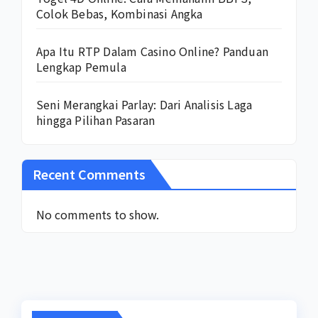
Colok Bebas, Kombinasi Angka
Apa Itu RTP Dalam Casino Online? Panduan
Lengkap Pemula
Seni Merangkai Parlay: Dari Analisis Laga
hingga Pilihan Pasaran
Recent Comments
No comments to show.