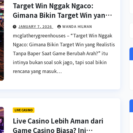
Target Win Nggak Ngaco:
Gimana Bikin Target Win yang
Realistis
JANUARY 7, 2026
WANDA HILMAN
mcglatherygreenhouses – “Target Win Nggak
Ngaco: Gimana Bikin Target Win yang Realistis
Tanpa Baper Saat Game Berubah Arah?” itu
intinya bukan soal sok jago, tapi soal bikin
rencana yang masuk…
LIVE CASINO
Live Casino Lebih Aman dari
Game Casino Biasa? Ini