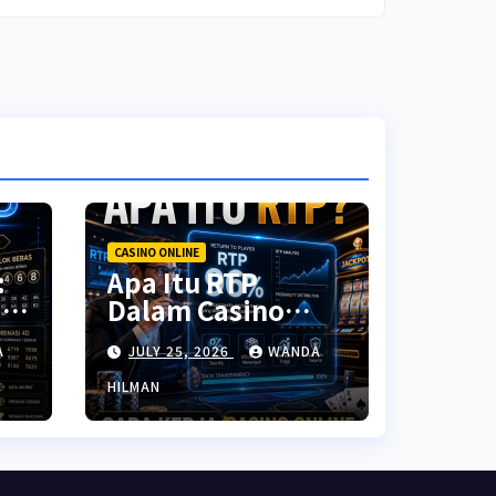
CASINO ONLINE
:
Apa Itu RTP
i
Dalam Casino
Online? Panduan
A
JULY 25, 2026
WANDA
si
Lengkap Pemula
HILMAN