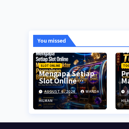
You missed
SLOT ONLINE
TOG
Mengapa Setiap
Pr
Slot Online
Ma
Memiliki Karakter
Bi
AUGUST 6, 2026
WANDA
A
Permainan
Te
Berbeda?
HILMAN
HIL