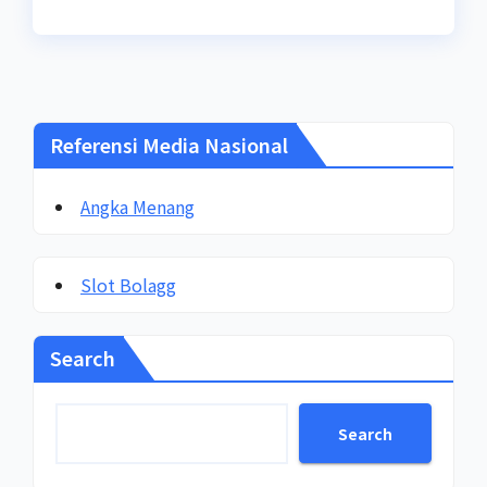
Referensi Media Nasional
Angka Menang
Slot Bolagg
Search
Search