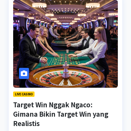
LIVE CASINO
Target Win Nggak Ngaco:
Gimana Bikin Target Win yang
Realistis