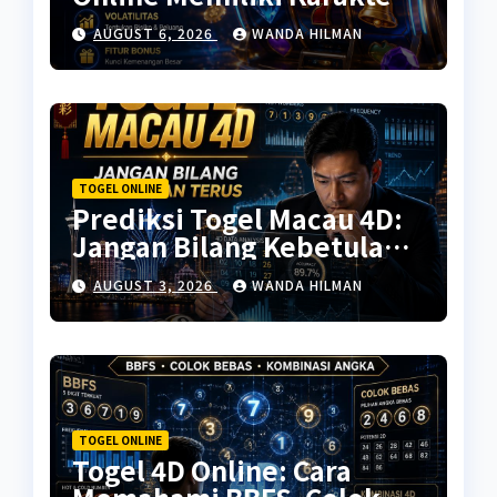
Permainan Berbeda?
AUGUST 6, 2026
WANDA HILMAN
TOGEL ONLINE
Prediksi Togel Macau 4D:
Jangan Bilang Kebetulan
Terus
AUGUST 3, 2026
WANDA HILMAN
TOGEL ONLINE
Togel 4D Online: Cara