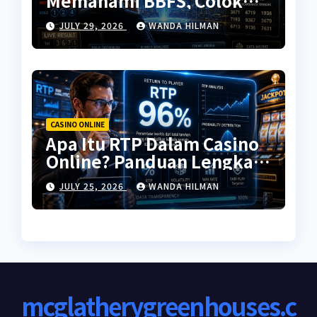
Memahami BBFS, Colok
Bebas, Kombinasi Angka
JULY 29, 2026
WANDA HILMAN
CASINO ONLINE
Apa Itu RTP Dalam Casino
Online? Panduan Lengkap
Pemula
JULY 25, 2026
WANDA HILMAN
mcglatherygreenhouses.c