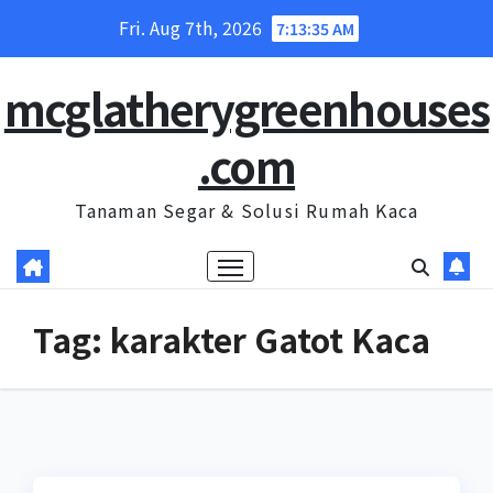
Skip
Fri. Aug 7th, 2026
7:13:35 AM
to
content
mcglatherygreenhouses
.com
Tanaman Segar & Solusi Rumah Kaca
Tag:
karakter Gatot Kaca