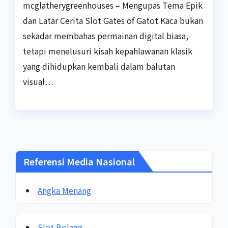
mcglatherygreenhouses – Mengupas Tema Epik
dan Latar Cerita Slot Gates of Gatot Kaca bukan
sekadar membahas permainan digital biasa,
tetapi menelusuri kisah kepahlawanan klasik
yang dihidupkan kembali dalam balutan
visual…
Referensi Media Nasional
Angka Menang
Slot Bolagg