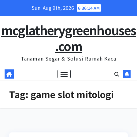
Skip
Sun. Aug 9th, 2026
6:36:14 AM
to
content
mcglatherygreenhouses
.com
Tanaman Segar & Solusi Rumah Kaca
Tag:
game slot mitologi