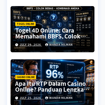
TOGEL ONLINE
Togel 4D Online: Cara
Memahami BBFS, Colok
Bebas, Kombinasi Angka
JULY 29, 2026
WANDA HILMAN
CASINO ONLINE
Apa Itu RTP Dalam Casino
Online? Panduan Lengkap
Pemula
JULY 25, 2026
WANDA HILMAN