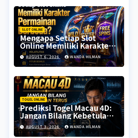
SLOT ONLINE
Mengapa Setiap Slot
Online Memiliki Karakter
Permainan Berbeda?
AUGUST 6, 2026
WANDA HILMAN
TOGEL ONLINE
Prediksi Togel Macau 4D:
Jangan Bilang Kebetulan
Terus
AUGUST 3, 2026
WANDA HILMAN