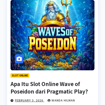
SLOT ONLINE
Apa Itu Slot Online Wave of
Poseidon dari Pragmatic Play?
FEBRUARY 3, 2026
WANDA HILMAN