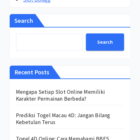
Search
Search
Recent Posts
Mengapa Setiap Slot Online Memiliki
Karakter Permainan Berbeda?
Prediksi Togel Macau 4D: Jangan Bilang
Kebetulan Terus
Togel 4D Online: Cara Memahami BBFS,