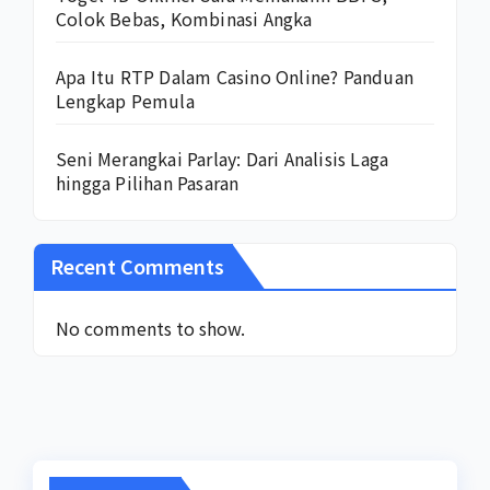
Colok Bebas, Kombinasi Angka
Apa Itu RTP Dalam Casino Online? Panduan
Lengkap Pemula
Seni Merangkai Parlay: Dari Analisis Laga
hingga Pilihan Pasaran
Recent Comments
No comments to show.