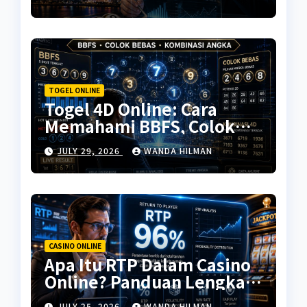
TOGEL ONLINE
Togel 4D Online: Cara
Memahami BBFS, Colok
Bebas, Kombinasi Angka
JULY 29, 2026
WANDA HILMAN
CASINO ONLINE
Apa Itu RTP Dalam Casino
Online? Panduan Lengkap
Pemula
JULY 25, 2026
WANDA HILMAN