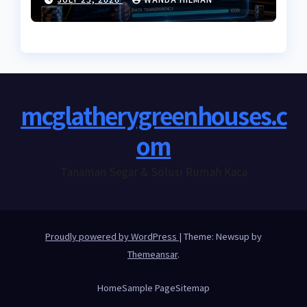
mcglatherygreenhouses.c
om
Tanaman Segar & Solusi Rumah Kaca
Proudly powered by WordPress
|
Theme: Newsup by
Themeansar
.
Home
Sample Page
Sitemap