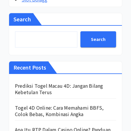
Search
Search
Recent Posts
Prediksi Togel Macau 4D: Jangan Bilang
Kebetulan Terus
Togel 4D Online: Cara Memahami BBFS,
Colok Bebas, Kombinasi Angka
Apa Itu RTP Dalam Casino Online? Panduan