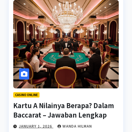
CASINO ONLINE
Kartu A Nilainya Berapa? Dalam
Baccarat – Jawaban Lengkap
JANUARY 1, 2026
WANDA HILMAN