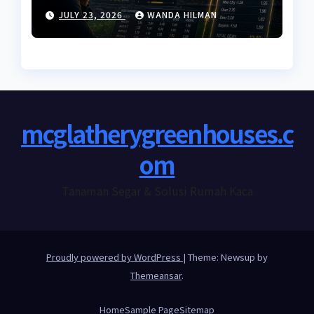
Pilihan Pasaran
JULY 23, 2026
WANDA HILMAN
mcglatherygreenhouses.c
om
Tanaman Segar & Solusi Rumah Kaca
Proudly powered by WordPress
|
Theme: Newsup by
Themeansar
.
Home
Sample Page
Sitemap