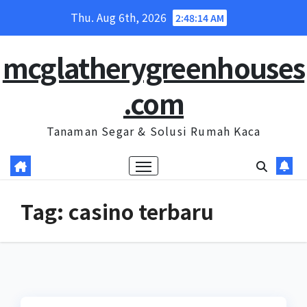
Skip
Thu. Aug 6th, 2026
2:48:14 AM
to
content
mcglatherygreenhouses
.com
Tanaman Segar & Solusi Rumah Kaca
Tag:
casino terbaru