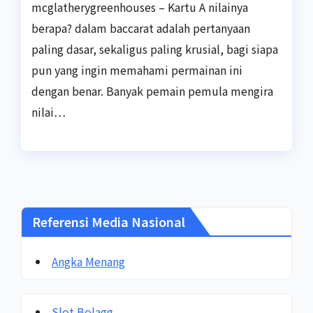
mcglatherygreenhouses – Kartu A nilainya
berapa? dalam baccarat adalah pertanyaan
paling dasar, sekaligus paling krusial, bagi siapa
pun yang ingin memahami permainan ini
dengan benar. Banyak pemain pemula mengira
nilai…
Referensi Media Nasional
Angka Menang
Slot Bolagg