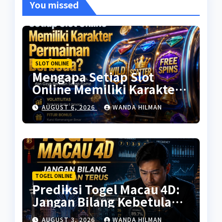
You missed
SLOT ONLINE
Mengapa Setiap Slot
Online Memiliki Karakter
Permainan Berbeda?
AUGUST 6, 2026
WANDA HILMAN
TOGEL ONLINE
Prediksi Togel Macau 4D:
Jangan Bilang Kebetulan
Terus
AUGUST 3, 2026
WANDA HILMAN