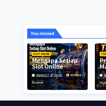
You missed
SLOT ONLINE
TOG
Mengapa Setiap
Pr
Slot Online
Ma
Memiliki Karakter
Bi
AUGUST 6, 2026
WANDA
A
Permainan
Te
Berbeda?
HILMAN
HIL