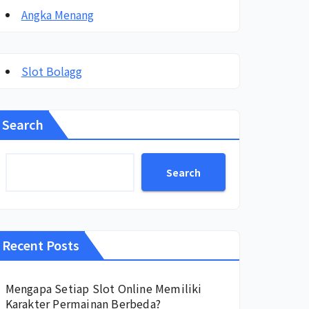
Angka Menang
Slot Bolagg
Search
Search
Recent Posts
Mengapa Setiap Slot Online Memiliki
Karakter Permainan Berbeda?