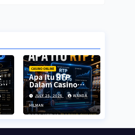
CASINO ONLINE
:
Apa Itu RTP
i
Dalam Casino
Online? Panduan
A
JULY 25, 2026
WANDA
si
Lengkap Pemula
HILMAN