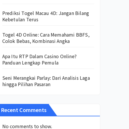
Prediksi Togel Macau 4D: Jangan Bilang
Kebetulan Terus
Togel 4D Online: Cara Memahami BBFS,
Colok Bebas, Kombinasi Angka
Apa Itu RTP Dalam Casino Online?
Panduan Lengkap Pemula
Seni Merangkai Parlay: Dari Analisis Laga
hingga Pilihan Pasaran
Recent Comments
No comments to show.