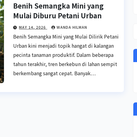
Benih Semangka Mini yang
Mulai Diburu Petani Urban
MAY 14, 2026
WANDA HILMAN
Benih Semangka Mini yang Mulai Dilirik Petani
Urban kini menjadi topik hangat di kalangan
pecinta tanaman produktif. Dalam beberapa
tahun terakhir, tren berkebun di lahan sempit
berkembang sangat cepat. Banyak…