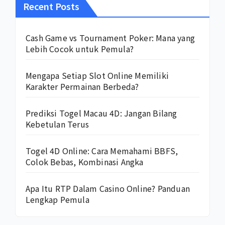
Recent Posts
Cash Game vs Tournament Poker: Mana yang
Lebih Cocok untuk Pemula?
Mengapa Setiap Slot Online Memiliki
Karakter Permainan Berbeda?
Prediksi Togel Macau 4D: Jangan Bilang
Kebetulan Terus
Togel 4D Online: Cara Memahami BBFS,
Colok Bebas, Kombinasi Angka
Apa Itu RTP Dalam Casino Online? Panduan
Lengkap Pemula