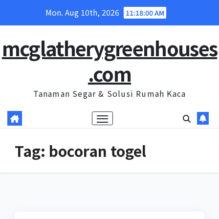
Skip
Mon. Aug 10th, 2026
11:18:01 AM
to
content
mcglatherygreenhouses
.com
Tanaman Segar & Solusi Rumah Kaca
Tag:
bocoran togel