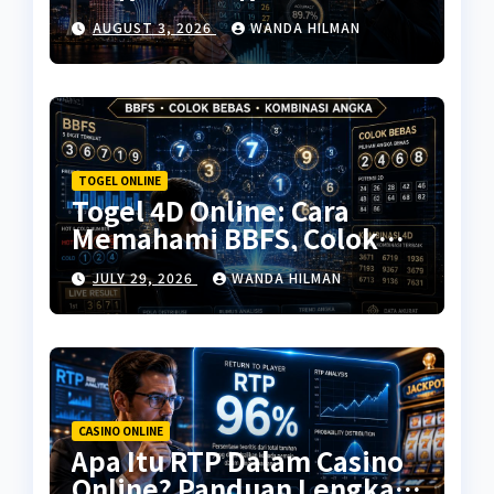
Terus
AUGUST 3, 2026
WANDA HILMAN
TOGEL ONLINE
Togel 4D Online: Cara
Memahami BBFS, Colok
Bebas, Kombinasi Angka
JULY 29, 2026
WANDA HILMAN
CASINO ONLINE
Apa Itu RTP Dalam Casino
Online? Panduan Lengkap