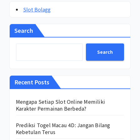
Slot Bolagg
Search
Search
Recent Posts
Mengapa Setiap Slot Online Memiliki
Karakter Permainan Berbeda?
Prediksi Togel Macau 4D: Jangan Bilang
Kebetulan Terus