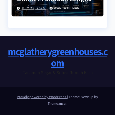
Pemula
JULY 25, 2026
WANDA HILMAN
mcglatherygreenhouses.c
om
Tanaman Segar & Solusi Rumah Kaca
Proudly powered by WordPress
|
Theme: Newsup by
Themeansar
.