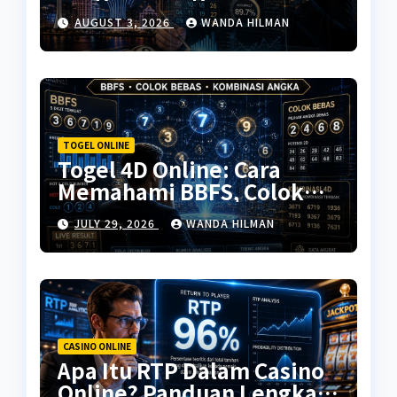
Terus
AUGUST 3, 2026
WANDA HILMAN
TOGEL ONLINE
Togel 4D Online: Cara
Memahami BBFS, Colok
Bebas, Kombinasi Angka
JULY 29, 2026
WANDA HILMAN
CASINO ONLINE
Apa Itu RTP Dalam Casino
Online? Panduan Lengkap