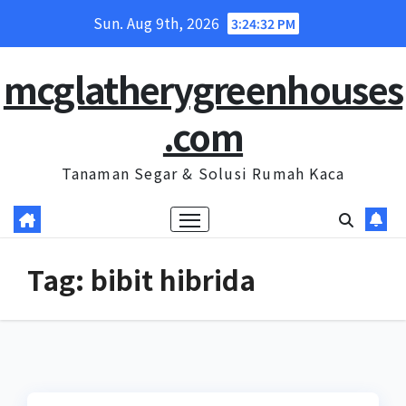
Skip
Sun. Aug 9th, 2026
3:24:32 PM
to
content
mcglatherygreenhouses
.com
Tanaman Segar & Solusi Rumah Kaca
Tag:
bibit hibrida