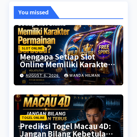
You missed
SLOT ONLINE
Mengapa Setiap Slot
Online Memiliki Karakter
Permainan Berbeda?
AUGUST 6, 2026
WANDA HILMAN
TOGEL ONLINE
Prediksi Togel Macau 4D:
Jangan Bilang Kebetulan