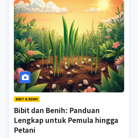
BIBIT & BENIH
Bibit dan Benih: Panduan
Lengkap untuk Pemula hingga
Petani