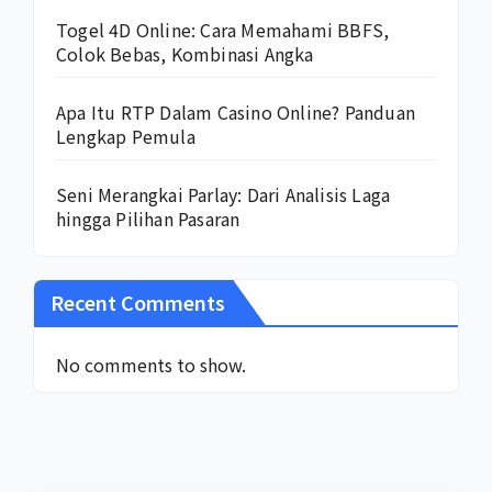
Togel 4D Online: Cara Memahami BBFS,
Colok Bebas, Kombinasi Angka
Apa Itu RTP Dalam Casino Online? Panduan
Lengkap Pemula
Seni Merangkai Parlay: Dari Analisis Laga
hingga Pilihan Pasaran
Recent Comments
No comments to show.