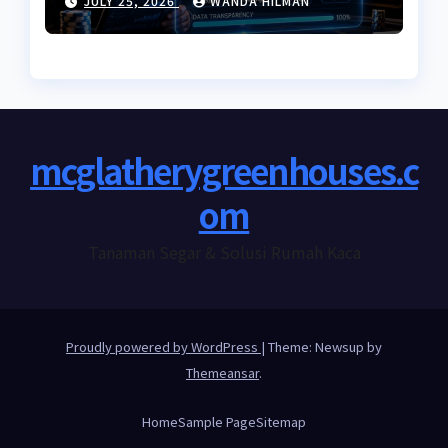
JULY 25, 2026
WANDA HILMAN
mcglatherygreenhouses.c
om
Tanaman Segar & Solusi Rumah Kaca
Proudly powered by WordPress
|
Theme: Newsup by
Themeansar
.
Home
Sample Page
Sitemap