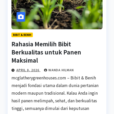
BIBIT & BENIH
Rahasia Memilih Bibit
Berkualitas untuk Panen
Maksimal
APRIL 8, 2026
WANDA HILMAN
mcglatherygreenhouses.com – Bibit & Benih
menjadi fondasi utama dalam dunia pertanian
modern maupun tradisional. Kalau Anda ingin
hasil panen melimpah, sehat, dan berkualitas
tinggi, semuanya dimulai dari keputusan