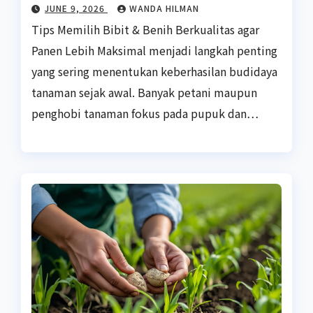
JUNE 9, 2026
WANDA HILMAN
Tips Memilih Bibit & Benih Berkualitas agar
Panen Lebih Maksimal menjadi langkah penting
yang sering menentukan keberhasilan budidaya
tanaman sejak awal. Banyak petani maupun
penghobi tanaman fokus pada pupuk dan…