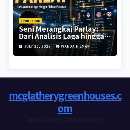
SPORTBOOK
Seni Merangkai Parlay:
Dari Analisis Laga hingga
Pilihan Pasaran
JULY 23, 2026
WANDA HILMAN
mcglatherygreenhouses.c
om
Tanaman Segar & Solusi Rumah Kaca