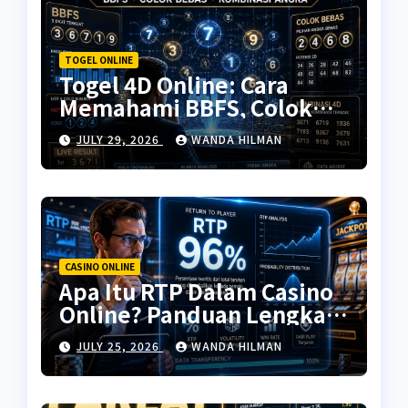
TOGEL ONLINE
Togel 4D Online: Cara
Memahami BBFS, Colok
Bebas, Kombinasi Angka
JULY 29, 2026
WANDA HILMAN
CASINO ONLINE
Apa Itu RTP Dalam Casino
Online? Panduan Lengkap
Pemula
JULY 25, 2026
WANDA HILMAN