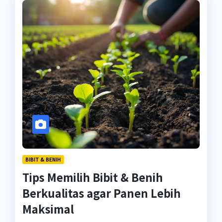
BIBIT & BENIH
Tips Memilih Bibit & Benih
Berkualitas agar Panen Lebih
Maksimal