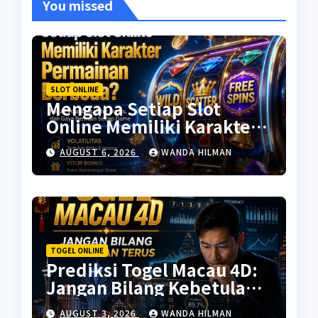
You missed
SLOT ONLINE
Mengapa Setiap Slot
Online Memiliki Karakter
Permainan Berbeda?
AUGUST 6, 2026
WANDA HILMAN
TOGEL ONLINE
Prediksi Togel Macau 4D:
Jangan Bilang Kebetulan
Terus
AUGUST 3, 2026
WANDA HILMAN