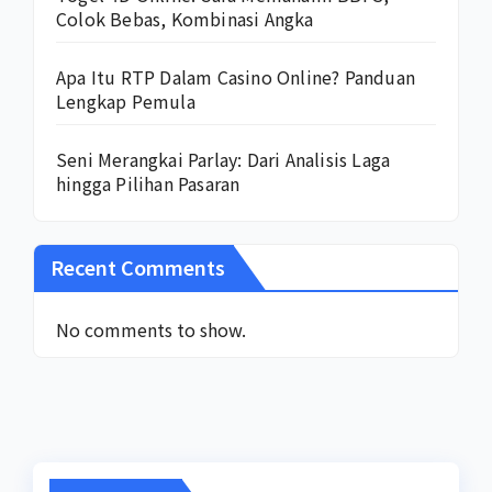
Colok Bebas, Kombinasi Angka
Apa Itu RTP Dalam Casino Online? Panduan
Lengkap Pemula
Seni Merangkai Parlay: Dari Analisis Laga
hingga Pilihan Pasaran
Recent Comments
No comments to show.