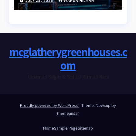
JULY 25, 2026
WANDA HILMAN
mcglatherygreenhouses.c
om
Tanaman Segar & Solusi Rumah Kaca
Proudly powered by WordPress
|
Theme: Newsup by
Themeansar
.
Home
Sample Page
Sitemap