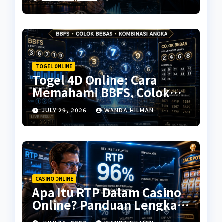
TOGEL ONLINE
Togel 4D Online: Cara
Memahami BBFS, Colok
Bebas, Kombinasi Angka
JULY 29, 2026
WANDA HILMAN
CASINO ONLINE
Apa Itu RTP Dalam Casino
Online? Panduan Lengkap
Pemula