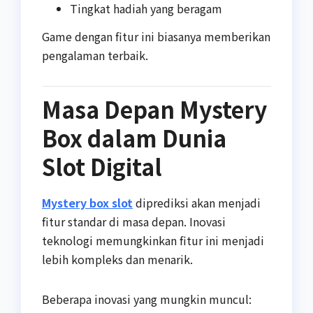
Tingkat hadiah yang beragam
Game dengan fitur ini biasanya memberikan
pengalaman terbaik.
Masa Depan Mystery
Box dalam Dunia
Slot Digital
Mystery box slot
diprediksi akan menjadi
fitur standar di masa depan. Inovasi
teknologi memungkinkan fitur ini menjadi
lebih kompleks dan menarik.
Beberapa inovasi yang mungkin muncul: