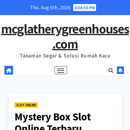
Skip
Thu. Aug 6th, 2026
3:04:57 PM
to
content
mcglatherygreenhouses
.com
Tanaman Segar & Solusi Rumah Kaca
SLOT ONLINE
Mystery Box Slot
Online Terbaru