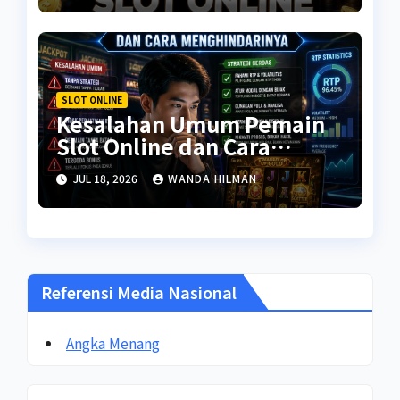
SLOT ONLINE
Kesalahan Umum Pemain
Slot Online dan Cara
Menghindarinya
JUL 18, 2026
WANDA HILMAN
Referensi Media Nasional
Angka Menang