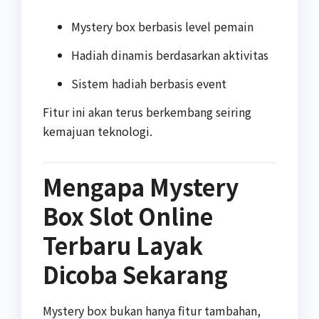
Mystery box berbasis level pemain
Hadiah dinamis berdasarkan aktivitas
Sistem hadiah berbasis event
Fitur ini akan terus berkembang seiring
kemajuan teknologi.
Mengapa Mystery
Box Slot Online
Terbaru Layak
Dicoba Sekarang
Mystery box bukan hanya fitur tambahan,