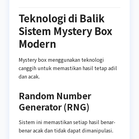
Teknologi di Balik
Sistem Mystery Box
Modern
Mystery box menggunakan teknologi
canggih untuk memastikan hasil tetap adil
dan acak.
Random Number
Generator (RNG)
Sistem ini memastikan setiap hasil benar-
benar acak dan tidak dapat dimanipulasi.