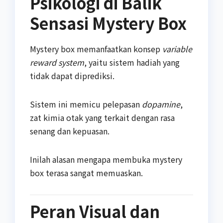
Psikologi di Balik
Sensasi Mystery Box
Mystery box memanfaatkan konsep
variable
reward system
, yaitu sistem hadiah yang
tidak dapat diprediksi.
Sistem ini memicu pelepasan
dopamine
,
zat kimia otak yang terkait dengan rasa
senang dan kepuasan.
Inilah alasan mengapa membuka mystery
box terasa sangat memuaskan.
Peran Visual dan