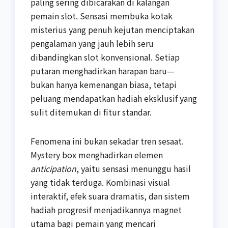
paling sering dibicarakan di kalangan
pemain slot. Sensasi membuka kotak
misterius yang penuh kejutan menciptakan
pengalaman yang jauh lebih seru
dibandingkan slot konvensional. Setiap
putaran menghadirkan harapan baru—
bukan hanya kemenangan biasa, tetapi
peluang mendapatkan hadiah eksklusif yang
sulit ditemukan di fitur standar.
Fenomena ini bukan sekadar tren sesaat.
Mystery box menghadirkan elemen
anticipation
, yaitu sensasi menunggu hasil
yang tidak terduga. Kombinasi visual
interaktif, efek suara dramatis, dan sistem
hadiah progresif menjadikannya magnet
utama bagi pemain yang mencari