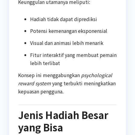
Keunggulan utamanya meliputi:
Hadiah tidak dapat diprediksi
Potensi kemenangan eksponensial
Visual dan animasi lebih menarik
Fitur interaktif yang membuat pemain
lebih terlibat
Konsep ini menggabungkan
psychological
reward system
yang terbukti meningkatkan
kepuasan pengguna.
Jenis Hadiah Besar
yang Bisa