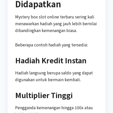
Didapatkan
Mystery box slot online terbaru sering kali
menawarkan hadiah yang jauh lebih bernilai
dibandingkan kemenangan biasa.
Beberapa contoh hadiah yang tersedia:
Hadiah Kredit Instan
Hadiah langsung berupa saldo yang dapat
digunakan untuk bermain kembali.
Multiplier Tinggi
Pengganda kemenangan hingga 100x atau