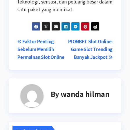
teknologi, sensasi, dan peluang besar dalam
satu paket yang memikat.
Post
Faktor Penting
PIONBET Slot Online:
Sebelum Memilih
Game Slot Trending
navigation
Permainan Slot Online
Banyak Jackpot
By
wanda hilman