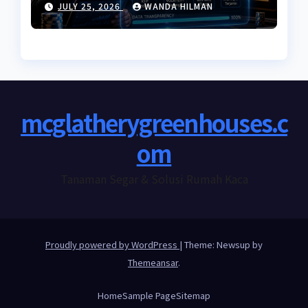
JULY 25, 2026
WANDA HILMAN
mcglatherygreenhouses.c
om
Tanaman Segar & Solusi Rumah Kaca
Proudly powered by WordPress
|
Theme: Newsup by
Themeansar
.
Home
Sample Page
Sitemap