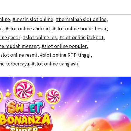
nline
,
#mesin slot online
,
#permainan slot online
,
am
,
#slot online android
,
#slot online bonus besar
,
line gacor
,
#slot online ios
,
#slot online jackpot
,
ine mudah menang
,
#slot online populer
,
slot online resmi
,
#slot online RTP tinggi
,
ine terpercaya
,
#slot online uang asli