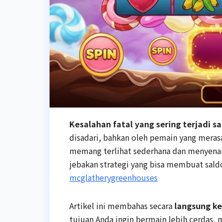
Kesalahan fatal yang sering terjadi 
disadari, bahkan oleh pemain yang mera
memang terlihat sederhana dan menyenang
jebakan strategi yang bisa membuat saldo
mcglatherygreenhouses
Artikel ini membahas secara
langsung ke 
tujuan Anda ingin bermain lebih cerdas,