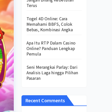
Terus
Togel 4D Online: Cara
Memahami BBFS, Colok
Bebas, Kombinasi Angka
Apa Itu RTP Dalam Casino
Online? Panduan Lengkap
Pemula
Seni Merangkai Parlay: Dari
Analisis Laga hingga Pilihan
Pasaran
Recent Comments