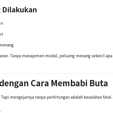
g Dilakukan
in
ut
 menang
aran. Tanpa manajemen modal, peluang menang sekecil apa
n dengan Cara Membabi Buta
api mengejarnya tanpa perhitungan adalah kesalahan fatal.
?