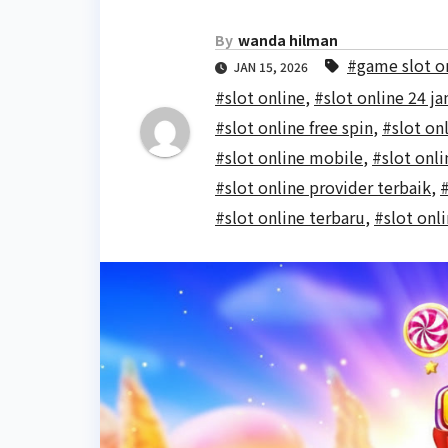
By
wanda hilman
#game slot o
JAN 15, 2026
#slot online
,
#slot online 24 j
#slot online free spin
,
#slot on
#slot online mobile
,
#slot onl
#slot online provider terbaik
,
#
#slot online terbaru
,
#slot onl